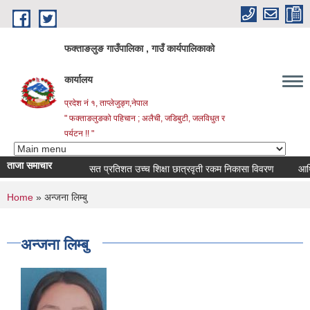
Skip to main content
फक्ताङलुङ गाउँपालिका , गाउँ कार्यपालिकाको
कार्यालय
प्रदेश नं १, ताप्लेजुङ्ग,नेपाल
" फक्ताङलुङको पहिचान ; अलैची, जडिबुटी, जलविधुत र
पर्यटन !! "
ताजा समाचार
सत प्रतिशत उच्च शिक्षा छात्रवृती रकम निकासा विवरण
आर्थिक व
You are here
Home
» अन्जना लिम्बु
अन्जना लिम्बु