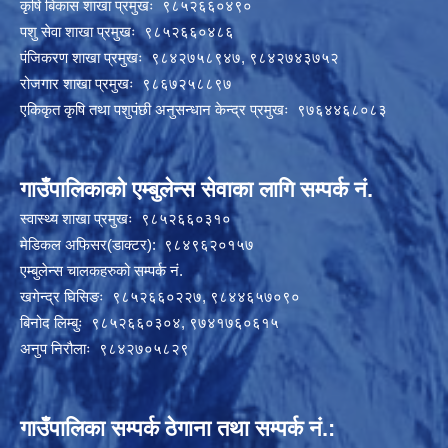
कृषि बिकास शाखा प्रमुखः ९८५२६६०४९०
पशु सेवा शाखा प्रमुखः ९८५२६६०४८६
पंजिकरण शाखा प्रमुखः ९८४२७५८९४७, ९८४२७४३७५२
रोजगार शाखा प्रमुखः ९८६७२५८८९७
एकिकृत कृषि तथा पशुपंछी अनुसन्धान केन्द्र प्रमुखः ९७६४४६८०८३
गाउँपालिकाको एम्बुलेन्स सेवाका लागि सम्पर्क नं.
स्वास्थ्य शाखा प्रमुखः ९८५२६६०३१०
मेडिकल अफिसर(डाक्टर): ९८४९६२०१५७
एम्बुलेन्स चालकहरुको सम्पर्क नं.
खगेन्द्र घिसिङः ९८५२६६०२२७, ९८४४६५७०९०
बिनोद लिम्बुः ९८५२६६०३०४, ९७४१७६०६१५
अनुप निरौलाः ९८४२७०५८२९
गाउँपालिका सम्पर्क ठेगाना तथा सम्पर्क नं.: