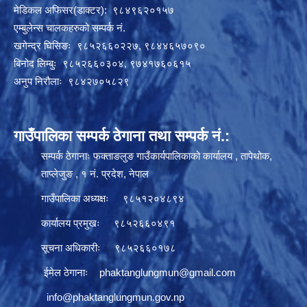
मेडिकल अफिसर(डाक्टर): ९८४९६२०१५७
एम्बुलेन्स चालकहरुको सम्पर्क नं.
खगेन्द्र घिसिङः ९८५२६६०२२७, ९८४४६५७०९०
बिनोद लिम्बुः ९८५२६६०३०४, ९७४१७६०६१५
अनुप निरौलाः ९८४२७०५८२९
गाउँपालिका सम्पर्क ठेगाना तथा सम्पर्क नं.:
सम्पर्क ठेगानाः फक्ताङलुङ गाउँकार्यपालिकाको कार्यालय , तापेथोक,
ताप्लेजुङ , १ नं. प्रदेश, नेपाल
गाउँपालिका अध्यक्षः ९८५१२०४८९४
कार्यालय प्रमुखः ९८५२६६०४९१
सूचना अधिकारीः ९८५२६६०१७८
ईमेल ठेगानाः
phaktanglungmun@gmail.com
info@phaktanglungmun.gov.np