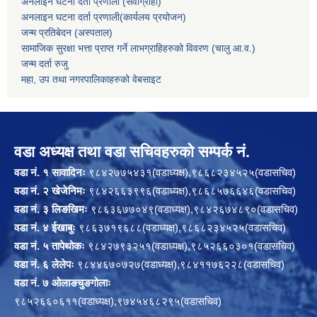
अनलाइन घटना दर्ता प्रणाली (सेवाग्राही)
अनलाइन घटना दर्ता प्रणाली(कार्यलय प्रयोजन)
जन्म प्रतिबेदन (अस्पताल)
सामाजिक सुरक्षा भत्ता प्राप्त गर्ने लाभग्राहिहरुको विवरण (चालु आ.व.)
जन्म दर्ता रुजु
महा, उप तथा नगरपालिकाहरुको वेबसाइट
वडा अध्यक्ष तथा वडा सचिवहरुको सम्पर्क नं.
वडा नं. १ सावादिनः
९८४२७७५४३१(वडाध्यक्ष),९८६८२३४५२५(वडासचिव)
वडा नं. २ खेजेनिमः
९८४२६६३९९६(वडाध्यक्ष),९८६८५७६६४६(वडासचिव)
वडा नं. ३ लिङखिमः
९८६३६७७०४९(वडाध्यक्ष),९८४२६७४८९०(वडासचिव)
वडा नं. ४ ईखाबुः
९८६३७१९६८८(वडाध्यक्ष),९८६८२३४५२५(वडासचिव)
वडा नं. ५ तापेथोकः
९८४२७९३२५१(वडाध्यक्ष),९८५२६६०३०१(वडासचिव)
वडा नं. ६ लेलेपः
९८४४६७०७२७(वडाध्यक्ष),९८४११७६२२८(वडासचिव)
वडा नं. ७ ओलाङचुङगोलाः
९८५२६६०६११(वडाध्यक्ष),९७४५४६८२९५(वडासचिव)