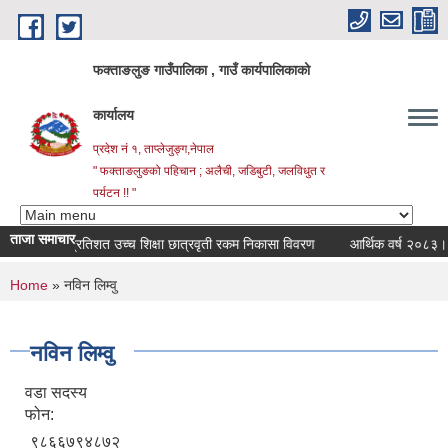
Skip to main content
फक्ताङलुङ गाउँपालिका , गाउँ कार्यपालिकाको
कार्यालय
प्रदेश नं १, ताप्लेजुङ्ग,नेपाल
" फक्ताङलुङको पहिचान ; अलैची, जडिबुटी, जलविधुत र
पर्यटन !! "
ताजा समाचार
सत प्रतिशत उच्च शिक्षा छात्रवृती रकम निकासा विवरण
आर्थिक वर्ष २०८३।८४ को 
You are here
Home
» नविन लिम्वु
नविन लिम्वु
वडा सदस्य
फोन:
९८६६७९४८७२