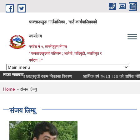
Skip to main content
फक्ताङलुङ गाउँपालिका , गाउँ कार्यपालिकाको
कार्यालय
प्रदेश नं १, ताप्लेजुङ्ग,नेपाल
" फक्ताङलुङको पहिचान ; अलैची, जडिबुटी, जलविधुत र
पर्यटन !! "
ताजा समाचार
उच्च शिक्षा छात्रवृती रकम निकासा विवरण
आर्थिक वर्ष २०८३।८४ को वार्षिक नीति तथा
You are here
Home
» संजय लिम्बु
संजय लिम्बु