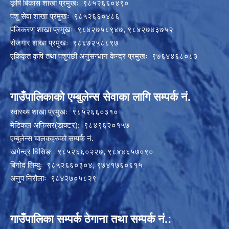
कृषि बिकास शाखा प्रमुखः ९८५२६६०४९०
पशु सेवा शाखा प्रमुखः ९८५२६६०४८६
पंजिकरण शाखा प्रमुखः ९८४२७५८९४७, ९८४२७४३७५२
रोजगार शाखा प्रमुखः ९८६७२५८८९७
एकिकृत कृषि तथा पशुपंछी अनुसन्धान केन्द्र प्रमुखः ९७६४४६८०८३
गाउँपालिकाको एम्बुलेन्स सेवाका लागि सम्पर्क नं.
स्वास्थ्य शाखा प्रमुखः ९८५२६६०३१०
मेडिकल अफिसर(डाक्टर): ९८४९६२०१५७
एम्बुलेन्स चालकहरुको सम्पर्क नं.
खगेन्द्र घिसिङः ९८५२६६०२२७, ९८४४६५७०९०
बिनोद लिम्बुः ९८५२६६०३०४, ९७४१७६०६१५
अनुप निरौलाः ९८४२७०५८२९
गाउँपालिका सम्पर्क ठेगाना तथा सम्पर्क नं.: