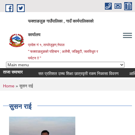
Skip to main content
फक्ताङलुङ गाउँपालिका , गाउँ कार्यपालिकाको
कार्यालय
प्रदेश नं १, ताप्लेजुङ्ग,नेपाल
" फक्ताङलुङको पहिचान ; अलैची, जडिबुटी, जलविधुत र
पर्यटन !! "
ताजा समाचार
सत प्रतिशत उच्च शिक्षा छात्रवृती रकम निकासा विवरण
आर्थिक व
You are here
Home
» सुसन राई
सुसन राई