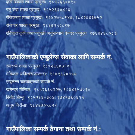
कृषि बिकास शाखा प्रमुखः ९८५२६६०४९०
पशु सेवा शाखा प्रमुखः ९८५२६६०४८६
पंजिकरण शाखा प्रमुखः ९८४२७५८९४७, ९८४२७४३७५२
रोजगार शाखा प्रमुखः ९८६७२५८८९७
एकिकृत कृषि तथा पशुपंछी अनुसन्धान केन्द्र प्रमुखः ९७६४४६८०८३
गाउँपालिकाको एम्बुलेन्स सेवाका लागि सम्पर्क नं.
स्वास्थ्य शाखा प्रमुखः ९८५२६६०३१०
मेडिकल अफिसर(डाक्टर): ९८४९६२०१५७
एम्बुलेन्स चालकहरुको सम्पर्क नं.
खगेन्द्र घिसिङः ९८५२६६०२२७, ९८४४६५७०९०
बिनोद लिम्बुः ९८५२६६०३०४, ९७४१७६०६१५
अनुप निरौलाः ९८४२७०५८२९
गाउँपालिका सम्पर्क ठेगाना तथा सम्पर्क नं.: