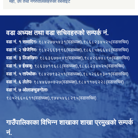
महा, उप तथा नगरपालिकाहरुको वेबसाइट
वडा अध्यक्ष तथा वडा सचिवहरुको सम्पर्क नं.
वडा नं. १ सावादिनः
९८४२७७५४३१(वडाध्यक्ष),९८६८२३४५२५(वडासचिव)
वडा नं. २ खेजेनिमः
९८४२६६३९९६(वडाध्यक्ष),९८६८५७६६४६(वडासचिव)
वडा नं. ३ लिङखिमः
९८६३६७७०४९(वडाध्यक्ष),९८४२६७४८९०(वडासचिव)
वडा नं. ४ ईखाबुः
९८६३७१९६८८(वडाध्यक्ष),९८६८२३४५२५(वडासचिव)
वडा नं. ५ तापेथोकः
९८४२७९३२५१(वडाध्यक्ष),९८५२६६०३०१(वडासचिव)
वडा नं. ६ लेलेपः
९८४४६७०७२७(वडाध्यक्ष),९८४११७६२२८(वडासचिव)
वडा नं. ७ ओलाङचुङगोलाः
९८५२६६०६११(वडाध्यक्ष),९७४५४६८२९५(वडासचिव)
गाउँपालिकाका विभिन्न शाखाका शाखा प्रमुखको सम्पर्क
नं.