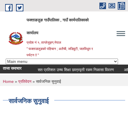
Skip to main content
फक्ताङलुङ गाउँपालिका , गाउँ कार्यपालिकाको
कार्यालय
प्रदेश नं १, ताप्लेजुङ्ग,नेपाल
" फक्ताङलुङको पहिचान ; अलैची, जडिबुटी, जलविधुत र
पर्यटन !! "
ताजा समाचार
सत प्रतिशत उच्च शिक्षा छात्रवृती रकम निकासा विवरण
आर्थिक 
You are here
Home
»
प्रतिवेदन
» सार्वजनिक सुनुवाई
सार्वजनिक सुनुवाई