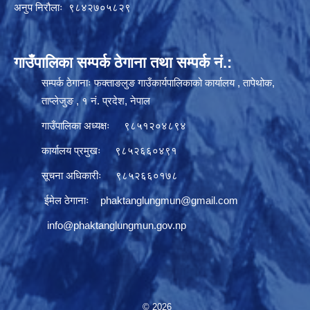
अनुप निरौलाः ९८४२७०५८२९
गाउँपालिका सम्पर्क ठेगाना तथा सम्पर्क नं.:
सम्पर्क ठेगानाः फक्ताङलुङ गाउँकार्यपालिकाको कार्यालय , तापेथोक,
ताप्लेजुङ , १ नं. प्रदेश, नेपाल
गाउँपालिका अध्यक्षः ९८५१२०४८९४
कार्यालय प्रमुखः ९८५२६६०४९१
सूचना अधिकारीः ९८५२६६०१७८
ईमेल ठेगानाः
phaktanglungmun@gmail.com
info@phaktanglungmun.gov.np
© 2026