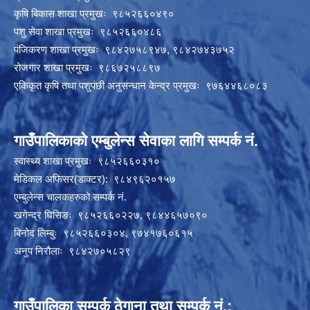
कृषि बिकास शाखा प्रमुखः ९८५२६६०४९०
पशु सेवा शाखा प्रमुखः ९८५२६६०४८६
पंजिकरण शाखा प्रमुखः ९८४२७५८९४७, ९८४२७४३७५२
रोजगार शाखा प्रमुखः ९८६७२५८८९७
एकिकृत कृषि तथा पशुपंछी अनुसन्धान केन्द्र प्रमुखः ९७६४४६८०८३
गाउँपालिकाको एम्बुलेन्स सेवाका लागि सम्पर्क नं.
स्वास्थ्य शाखा प्रमुखः ९८५२६६०३१०
मेडिकल अफिसर(डाक्टर): ९८४९६२०१५७
एम्बुलेन्स चालकहरुको सम्पर्क नं.
खगेन्द्र घिसिङः ९८५२६६०२२७, ९८४४६५७०९०
बिनोद लिम्बुः ९८५२६६०३०४, ९७४१७६०६१५
अनुप निरौलाः ९८४२७०५८२९
गाउँपालिका सम्पर्क ठेगाना तथा सम्पर्क नं.: