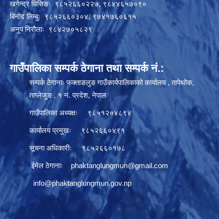
खगेन्द्र घिसिङः ९८५२६६०२२७, ९८४४६५७०९०
बिनोद लिम्बुः ९८५२६६०३०४, ९७४१७६०६१५
अनुप निरौलाः ९८४२७०५८२९
गाउँपालिका सम्पर्क ठेगाना तथा सम्पर्क नं.:
सम्पर्क ठेगानाः फक्ताङलुङ गाउँकार्यपालिकाको कार्यालय , तापेथोक,
ताप्लेजुङ , १ नं. प्रदेश, नेपाल
गाउँपालिका अध्यक्षः ९८५१२०४८९४
कार्यालय प्रमुखः ९८५२६६०४९१
सूचना अधिकारीः ९८५२६६०१७८
ईमेल ठेगानाः
phaktanglungmun@gmail.com
info@phaktanglungmun.gov.np