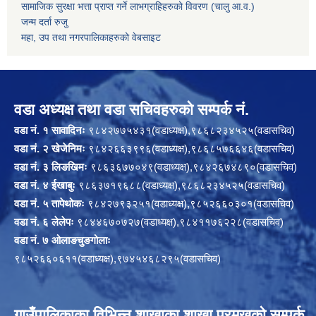
सामाजिक सुरक्षा भत्ता प्राप्त गर्ने लाभग्राहिहरुको विवरण (चालु आ.व.)
जन्म दर्ता रुजु
महा, उप तथा नगरपालिकाहरुको वेबसाइट
वडा अध्यक्ष तथा वडा सचिवहरुको सम्पर्क नं.
वडा नं. १ सावादिनः
९८४२७७५४३१(वडाध्यक्ष),९८६८२३४५२५(वडासचिव)
वडा नं. २ खेजेनिमः
९८४२६६३९९६(वडाध्यक्ष),९८६८५७६६४६(वडासचिव)
वडा नं. ३ लिङखिमः
९८६३६७७०४९(वडाध्यक्ष),९८४२६७४८९०(वडासचिव)
वडा नं. ४ ईखाबुः
९८६३७१९६८८(वडाध्यक्ष),९८६८२३४५२५(वडासचिव)
वडा नं. ५ तापेथोकः
९८४२७९३२५१(वडाध्यक्ष),९८५२६६०३०१(वडासचिव)
वडा नं. ६ लेलेपः
९८४४६७०७२७(वडाध्यक्ष),९८४११७६२२८(वडासचिव)
वडा नं. ७ ओलाङचुङगोलाः
९८५२६६०६११(वडाध्यक्ष),९७४५४६८२९५(वडासचिव)
गाउँपालिकाका विभिन्न शाखाका शाखा प्रमुखको सम्पर्क